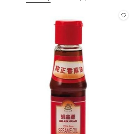
Pomiń karuzelę produktów
o
o
statusie:
statusie: