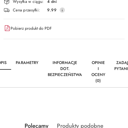
Wysyłka w ciągu:
4 dni
i
Wyślij
Cena przesyłki:
9.99
dostawa
Pobierz produkt do PDF
PIS
PARAMETRY
INFORMACJE
OPINIE
ZADA
DOT.
I
PYTAN
BEZPIECZEŃSTWA
OCENY
(0)
Produkty
Produkty
Polecamy
Produkty podobne