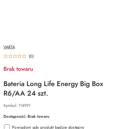
NAZWA
VARTA
PRODUCENTA:
(0)
Brak towaru
Bateria Long Life Energy Big Box
R6/AA 24 szt.
Symbol:
114991
Dostępność:
Brak towaru
Powiadom gdy produkt będzie dostępny