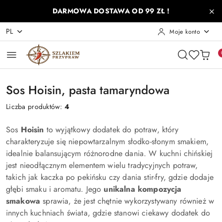
Przejdź do treści głównej
Przejdź do wyszukiwarki
Przejdź do moje konto
Przejdź do menu głównego
Przejdź do stopki
DARMOWA DOSTAWA OD 99 ZŁ !
PL
Moje konto
Sos Hoisin, pasta tamaryndowa
Liczba produktów:
4
Sos
Hoisin
to wyjątkowy dodatek do potraw, który
charakteryzuje się niepowtarzalnym słodko-słonym smakiem,
idealnie balansującym różnorodne dania. W kuchni chińskiej
jest nieodłącznym elementem wielu tradycyjnych potraw,
takich jak kaczka po pekińsku czy dania stir-fry, gdzie dodaje
głębi smaku i aromatu. Jego
unikalna kompozycja
smakowa
sprawia, że jest chętnie wykorzystywany również w
innych kuchniach świata, gdzie stanowi ciekawy dodatek do