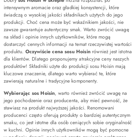
Dobry
sos Hoisin w sklepie
można rozpoznać po
intensywnym aromacie oraz gładkiej konsystencji, które
świadczą o wysokiej jakości składnikach użytych do jego
produkcji. Choć cena może być wskaźnikiem jakości, nie
zawsze gwarantuje autentyczny smak. Warto zwrócić uwagę
na skład i opinie innych użytkowników, które mogą
dostarczyć cennych informacji na temat rzeczywistej wartości
produktu.
Oczywiście cena sosu Hoisin
również jest istotna
dla klientów. Dlatego proponujemy atrakcyjne ceny naszych
produktów! Składniki użyte do produkcji sosu Hoisin mają
kluczowe znaczenie, dlatego warto wybierać te, które
zawierają naturalne i tradycyjne komponenty.
Wybierając sos Hoisin
, warto również zwrócić uwagę na
jego pochodzenie oraz producenta, aby mieć pewność, że
stawiasz na produkt najwyższej jakości. Renomowani
producenci często oferują produkty o bardziej autentycznym
smaku, co jest istotne dla osób ceniących sobie oryginalność
w kuchni. Opinie innych użytkowników mogą być pomocne