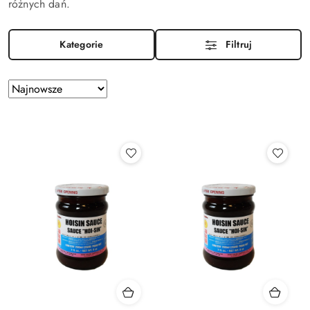
różnych dań.
Kategorie
Filtruj
Zastosowano
Sortuj
według
sortowanie:
Najnowsze.