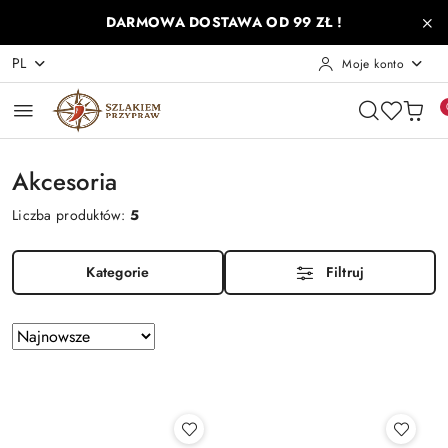
Przejdź do treści głównej
Przejdź do wyszukiwarki
Przejdź do moje konto
Przejdź do menu głównego
Przejdź do stopki
DARMOWA DOSTAWA OD 99 ZŁ !
PL
Moje konto
Akcesoria
Liczba produktów:
5
Kategorie
Filtruj
Zastosowano
Sortuj
według
sortowanie:
Najnowsze.