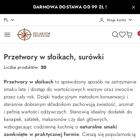
Przejdź do treści głównej
Przejdź do wyszukiwarki
Przejdź do moje konto
Przejdź do menu głównego
Przejdź do stopki
DARMOWA DOSTAWA OD 99 ZŁ !
PL
Moje konto
Przetwory w słoikach, surówki
Liczba produktów:
20
Przetwory w słoikach
to sprawdzony sposób na zatrzymanie
smaku lata i dostęp do wartościowych warzyw oraz owoców
przez cały rok. Dzięki tradycyjnym metodom konserwacji i
starannie dobranym składnikom zachowują świeżość, aromat
i pełnię wartości odżywczych. Stanowią idealny dodatek do
kanapek, sałatek, makaronów czy dań głównych,
wzbogacając codzienną kuchnię o
naturalne smaki
zamknięte w praktycznej formie
. Cieszą się popularnością