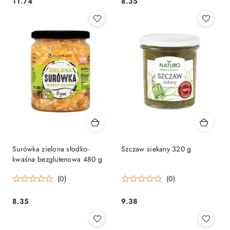
11.74
8.35
Cena:
Cena:
Surówka zielona słodko-
Szczaw siekany 320 g
kwaśna bezglutenowa 480 g
(0)
(0)
8.35
9.38
Cena:
Cena: