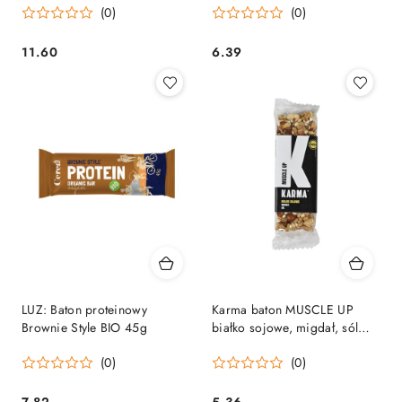
(0)
(0)
11.60
6.39
Cena:
Cena:
LUZ: Baton proteinowy
Karma baton MUSCLE UP
Brownie Style BIO 45g
białko sojowe, migdał, sól
morska bez dodatku cukru
(0)
(0)
40g
7.82
5.36