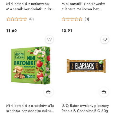
Mini batoniki z nerkowców
Mini batoniki z nerkowców
a'la sernik bez dodatku cukru
a'la tarta malinowa bez
102 g
dodatku cukru 102 g
(0)
(0)
11.60
10.91
Cena:
Cena:
Mini batoniki z orzechów a'la
LUZ: Baton owsiany pieczony
szarlotka bez dodatku cukru
Peanut & Chocolate BIO 60g
102 g