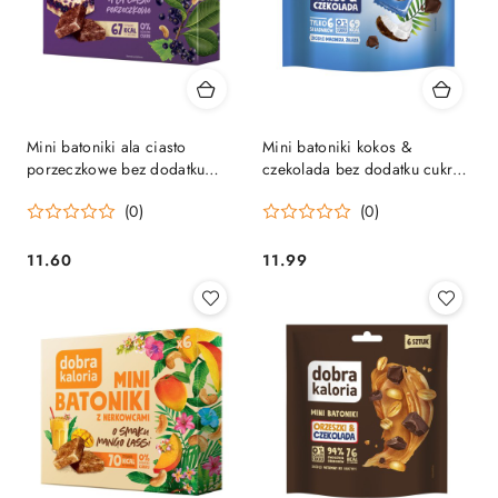
Mini batoniki ala ciasto
Mini batoniki kokos &
porzeczkowe bez dodatku
czekolada bez dodatku cukru
cukru 108 g
102 g
(0)
(0)
11.60
11.99
Cena:
Cena: