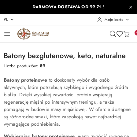
Przejdź do treści głównej
Przejdź do wyszukiwarki
Przejdź do moje konto
Przejdź do menu głównego
Przejdź do stopki
DARMOWA DOSTAWA OD 99 ZŁ !
PL
Moje konto
Batony bezglutenowe, keto, naturalne
Liczba produktów:
89
Batony proteinowe
to doskonały wybór dla osób
aktywnych, które potrzebują szybkiego i wygodnego źródła
białka. Dzięki wysokiej zawartości protein wspierają
regenerację mięśni po intensywnym treningu, a także
pomagają w budowie masy mięśniowej. W ofercie dostępne
są różnorodne smaki, które zaspokoją nawet najbardziej
wymagające podniebienia.
Wybierając batony proteinowe
, warto zwrócić uwagę na