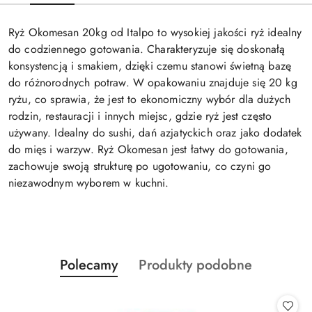
Ryż Okomesan 20kg od Italpo to wysokiej jakości ryż idealny
do codziennego gotowania. Charakteryzuje się doskonałą
konsystencją i smakiem, dzięki czemu stanowi świetną bazę
do różnorodnych potraw. W opakowaniu znajduje się 20 kg
ryżu, co sprawia, że jest to ekonomiczny wybór dla dużych
rodzin, restauracji i innych miejsc, gdzie ryż jest często
używany. Idealny do sushi, dań azjatyckich oraz jako dodatek
do mięs i warzyw. Ryż Okomesan jest łatwy do gotowania,
zachowuje swoją strukturę po ugotowaniu, co czyni go
niezawodnym wyborem w kuchni.
Produkty
Produkty
Polecamy
Produkty podobne
Pomiń karuzelę produktów
o
o
statusie:
statusie: