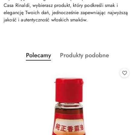
Casa Rinaldi, wybierasz produkt, który podkreśli smak i
elegancję Twoich dań, jednocześnie zapewniając najwyższą
jakość i autentyczność włoskich smaków.
Produkty
Produkty
Polecamy
Produkty podobne
Pomiń karuzelę produktów
o
o
statusie:
statusie: