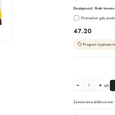
Dostępność:
Brak towaru
Powiadom gdy produk
cena:
47.20
Program lojalnościo
Ilość
szt.
Zamówienie telefoniczne
Dostępność