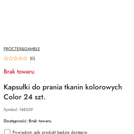
NAZWA
PROCTER&GAMBLE
PRODUCENTA:
(0)
Brak towaru
Kapsułki do prania tkanin kolorowych
Color 24 szt.
Symbol:
148559
Dostępność:
Brak towaru
Powiadom gdy produkt będzie dostępny