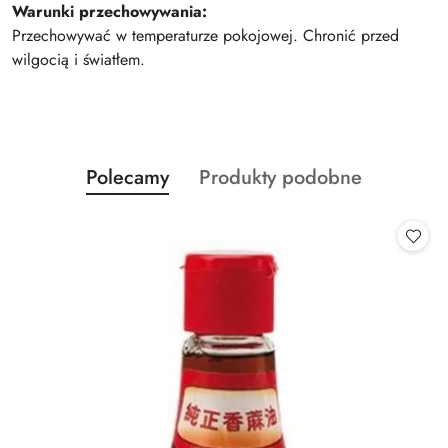
Warunki przechowywania:
Przechowywać w temperaturze pokojowej. Chronić przed
wilgocią i światłem.
Produkty
Produkty
Polecamy
Produkty podobne
Pomiń karuzelę produktów
o
o
statusie:
statusie: