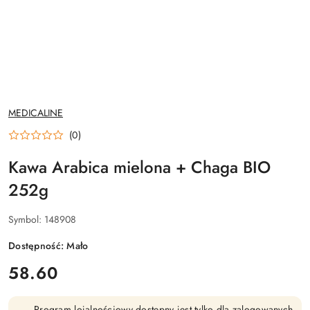
NAZWA
MEDICALINE
PRODUCENTA:
(0)
Kawa Arabica mielona + Chaga BIO
252g
Symbol:
148908
Dostępność:
Mało
cena:
58.60
Program lojalnościowy dostępny jest tylko dla zalogowanych