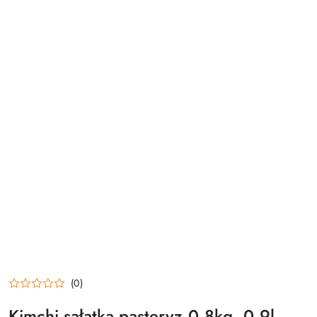
(0)
Kimchi sałatka pasteryz.0,8kg, 0,9l