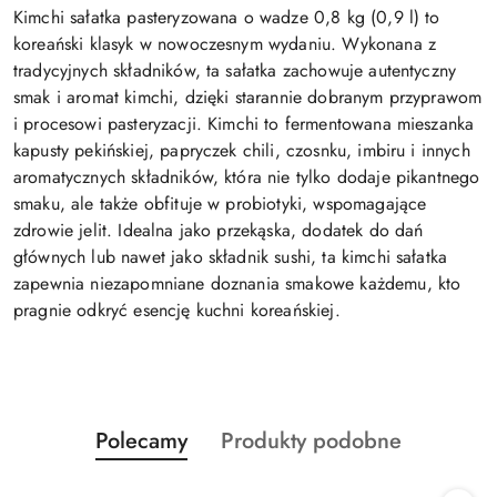
Kimchi sałatka pasteryzowana o wadze 0,8 kg (0,9 l) to
koreański klasyk w nowoczesnym wydaniu. Wykonana z
tradycyjnych składników, ta sałatka zachowuje autentyczny
smak i aromat kimchi, dzięki starannie dobranym przyprawom
i procesowi pasteryzacji. Kimchi to fermentowana mieszanka
kapusty pekińskiej, papryczek chili, czosnku, imbiru i innych
aromatycznych składników, która nie tylko dodaje pikantnego
smaku, ale także obfituje w probiotyki, wspomagające
zdrowie jelit. Idealna jako przekąska, dodatek do dań
głównych lub nawet jako składnik sushi, ta kimchi sałatka
zapewnia niezapomniane doznania smakowe każdemu, kto
pragnie odkryć esencję kuchni koreańskiej.
Produkty
Produkty
Polecamy
Produkty podobne
Pomiń karuzelę produktów
o
o