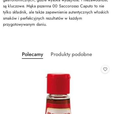
są kluczowe. Mąka pszenna 00 Saccorosso Caputo to nie
tylko składnik, ale także zapewnienie autentycznych włoskich
smaków i perfekcyjnych rezultatów w każdym
przygotowywanym daniu.
Produkty
Produkty
Polecamy
Produkty podobne
Pomiń karuzelę produktów
o
o
statusie:
statusie: