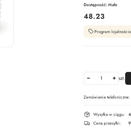
Dostępność:
Mało
cena:
48.23
Program lojalnościo
Ilość
szt.
Zamówienie telefoniczne
Dostępność
Wysyłka w ciągu:
4
i
Cena przesyłki:
9
dostawa