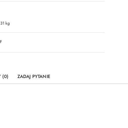
.31 kg
DF
 (0)
ZADAJ PYTANIE