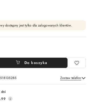
wy dostępny jest tylko dla zalogowanych klientów.
Do koszyka
: 518135285
Zostaw telefon
Wyślij
 dni
.99