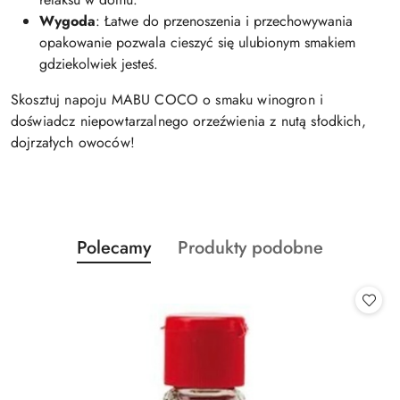
Wygoda
: Łatwe do przenoszenia i przechowywania
opakowanie pozwala cieszyć się ulubionym smakiem
gdziekolwiek jesteś.
Skosztuj napoju MABU COCO o smaku winogron i
doświadcz niepowtarzalnego orzeźwienia z nutą słodkich,
dojrzałych owoców!
Produkty
Produkty
Polecamy
Produkty podobne
Pomiń karuzelę produktów
o
o
statusie:
statusie: