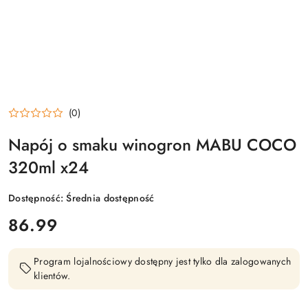
(0)
Napój o smaku winogron MABU COCO
320ml x24
Dostępność:
Średnia dostępność
cena:
86.99
Program lojalnościowy dostępny jest tylko dla zalogowanych
klientów.