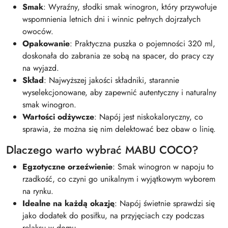
Smak
: Wyraźny, słodki smak winogron, który przywołuje
wspomnienia letnich dni i winnic pełnych dojrzałych
owoców.
Opakowanie
: Praktyczna puszka o pojemności 320 ml,
doskonała do zabrania ze sobą na spacer, do pracy czy
na wyjazd.
Skład
: Najwyższej jakości składniki, starannie
wyselekcjonowane, aby zapewnić autentyczny i naturalny
smak winogron.
Wartości odżywcze
: Napój jest niskokaloryczny, co
sprawia, że można się nim delektować bez obaw o linię.
Dlaczego warto wybrać MABU COCO?
Egzotyczne orzeźwienie
: Smak winogron w napoju to
rzadkość, co czyni go unikalnym i wyjątkowym wyborem
na rynku.
Idealne na każdą okazję
: Napój świetnie sprawdzi się
jako dodatek do posiłku, na przyjęciach czy podczas
relaksu w domu.