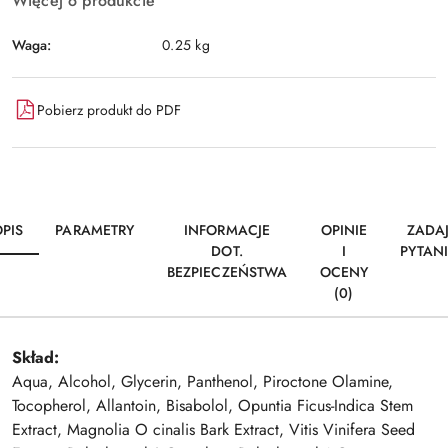
Więcej o produkcie
Waga:
0.25 kg
Pobierz produkt do PDF
PIS
PARAMETRY
INFORMACJE
OPINIE
ZADA
DOT.
I
PYTAN
BEZPIECZEŃSTWA
OCENY
(0)
Skład:
Aqua, Alcohol, Glycerin, Panthenol, Piroctone Olamine,
Tocopherol, Allantoin, Bisabolol, Opuntia Ficus-Indica Stem
Extract, Magnolia O cinalis Bark Extract, Vitis Vinifera Seed