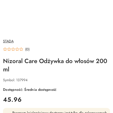
NAZWA
STADA
PRODUCENTA:
(0)
Nizoral Care Odżywka do włosów 200
ml
Symbol:
137994
Dostępność:
Średnia dostępność
cena:
45.96
Program lojalnościowy dostępny jest tylko dla zalogowanych