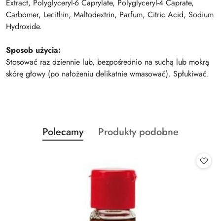
Extract, Polyglyceryl-6 Caprylate, Polyglyceryl-4 Caprate,
Carbomer, Lecithin, Maltodextrin, Parfum, Citric Acid, Sodium
Hydroxide.
Sposob użycia:
Stosować raz dziennie lub, bezpośrednio na suchą lub mokrą
skórę głowy (po nałożeniu delikatnie wmasować). Spłukiwać.
Produkty
Produkty
Polecamy
Produkty podobne
Pomiń karuzelę produktów
o
o
statusie:
statusie: