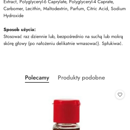
Extract, Polyglyceryl-6 Caprylate, Polyglyceryl-4 Caprate,
Carbomer, Lecithin, Maltodextrin, Parfum, Citric Acid, Sodium
Hydroxide
Sposob użycia:
Stosować raz dziennie lub, bezpośrednio na suchą lub mokrą
skórę głowy (po nałożeniu delikatnie wmasować). Spłukiwać.
Produkty
Produkty
Polecamy
Produkty podobne
Pomiń karuzelę produktów
o
o
statusie:
statusie: