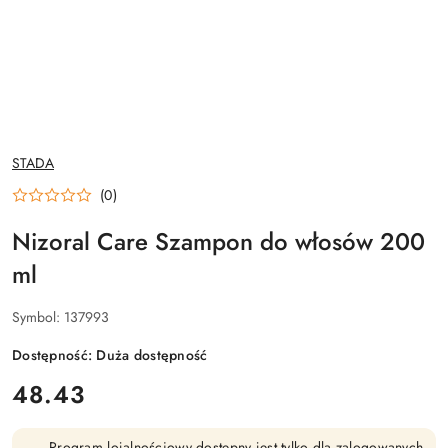
NAZWA
STADA
PRODUCENTA:
(0)
Nizoral Care Szampon do włosów 200
ml
Symbol:
137993
Dostępność:
Duża dostępność
cena:
48.43
Program lojalnościowy dostępny jest tylko dla zalogowanych