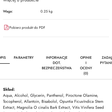
Więcej o produkcie
Waga:
0.25 kg
Pobierz produkt do PDF
PIS
PARAMETRY
INFORMACJE
OPINIE
ZADA
DOT.
I
PYTAN
BEZPIECZEŃSTWA
OCENY
(0)
Skład:
Aqua, Alcohol, Glycerin, Panthenol, Piroctone Olamine,
Tocopherol, Allantoin, Bisabolol, Opuntia Ficus-Indica Stem
Extract, Magnolia O cinalis Bark Extract, Vitis Vinifera Seed