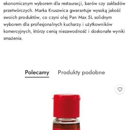
ekonomicznym wyborem dla restauracji, barów czy zakładów
przetwórczych. Marka Kruszwica gwarantuje wysoką jakość
swoich produktów, co czyni olej Pan Max 5L solidnym
wyborem dla profesjonalnych kucharzy i użytkowników
komercyjnych, którzy cenią niezawodność i doskonałe wyniki
smażenia.
Produkty
Produkty
Polecamy
Produkty podobne
Pomiń karuzelę produktów
o
o
statusie:
statusie: