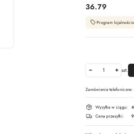
cena:
36.79
Program lojalnościo
Ilość
szt.
Zamówienie telefoniczne
Dostępność
Wysyłka w ciągu:
4
i
Cena przesyłki:
9
dostawa