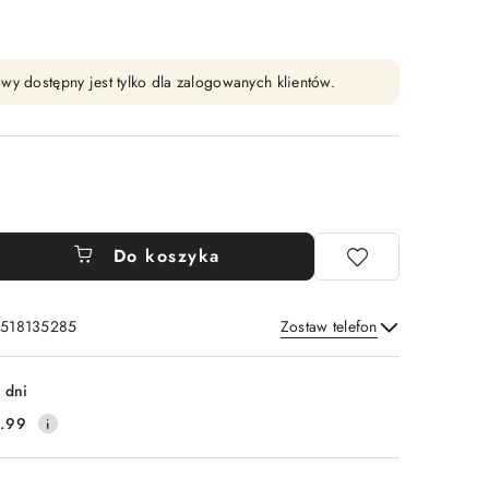
wy dostępny jest tylko dla zalogowanych klientów.
Do koszyka
: 518135285
Zostaw telefon
Wyślij
 dni
.99