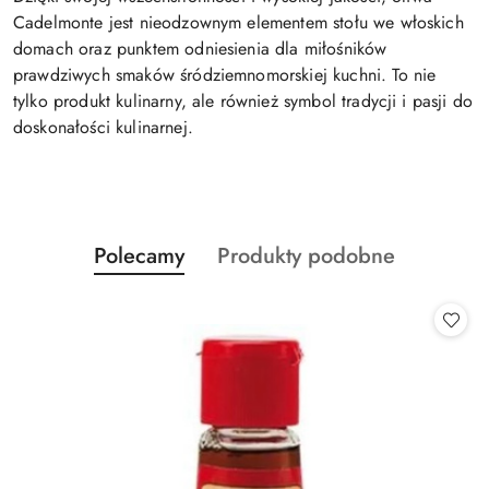
Cadelmonte jest nieodzownym elementem stołu we włoskich
domach oraz punktem odniesienia dla miłośników
prawdziwych smaków śródziemnomorskiej kuchni. To nie
tylko produkt kulinarny, ale również symbol tradycji i pasji do
doskonałości kulinarnej.
Produkty
Produkty
Polecamy
Produkty podobne
Pomiń karuzelę produktów
o
o
statusie:
statusie: