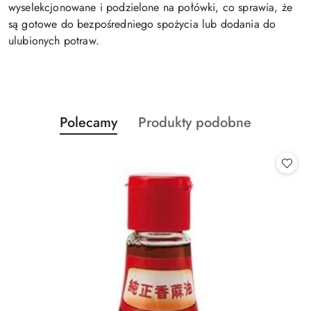
wyselekcjonowane i podzielone na połówki, co sprawia, że
są gotowe do bezpośredniego spożycia lub dodania do
ulubionych potraw.
Produkty
Produkty
Polecamy
Produkty podobne
Pomiń karuzelę produktów
o
o
statusie:
statusie: