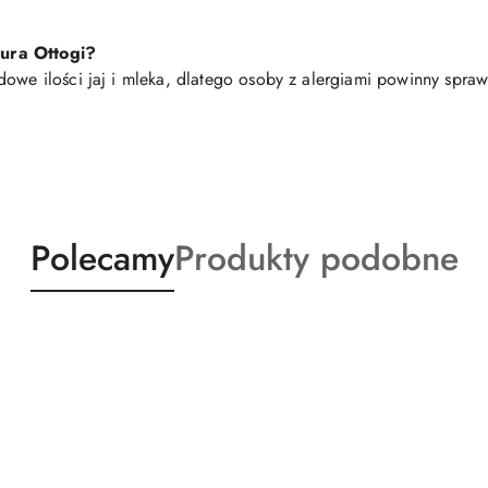
ura Ottogi?
dowe ilości jaj i mleka, dlatego osoby z alergiami powinny spraw
Produkty
Produkty
Polecamy
Produkty podobne
o
o
statusie:
statusie: