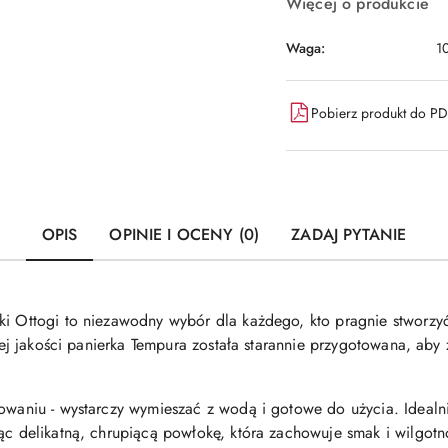
Więcej o produkcie
Waga:
1
Pobierz produkt do P
OPIS
OPINIE I OCENY (0)
ZADAJ PYTANIE
ki Ottogi to niezawodny wybór dla każdego, kto pragnie stworzy
okiej jakości panierka Tempura została starannie przygotowana, ab
towaniu - wystarczy wymieszać z wodą i gotowe do użycia. Idealn
ząc delikatną, chrupiącą powłokę, która zachowuje smak i wilgot