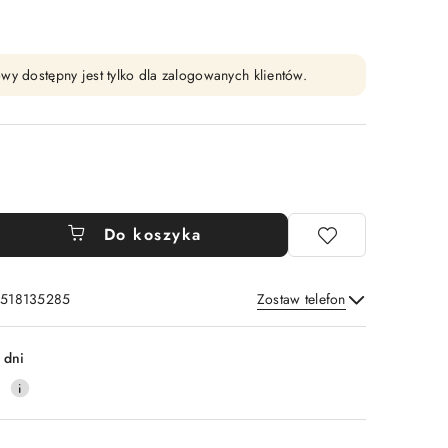
wy dostępny jest tylko dla zalogowanych klientów.
Do koszyka
: 518135285
Zostaw telefon
Wyślij
 dni
0