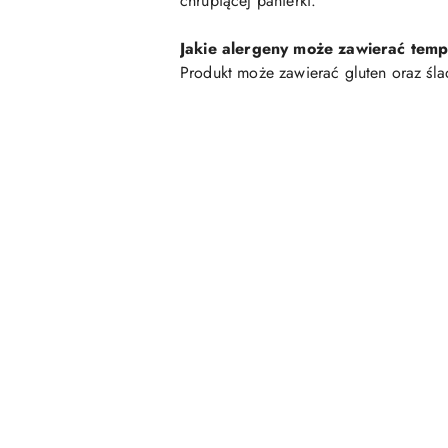
chrupiącej panierki.
Jakie alergeny może zawierać temp
Produkt może zawierać gluten oraz śla
Pomiń karuzelę produktów