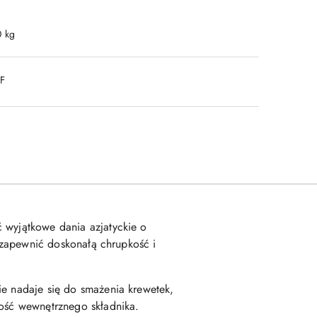
0 kg
DF
ć wyjątkowe dania azjatyckie o
y zapewnić doskonałą chrupkość i
ie nadaje się do smażenia krewetek,
ność wewnętrznego składnika.