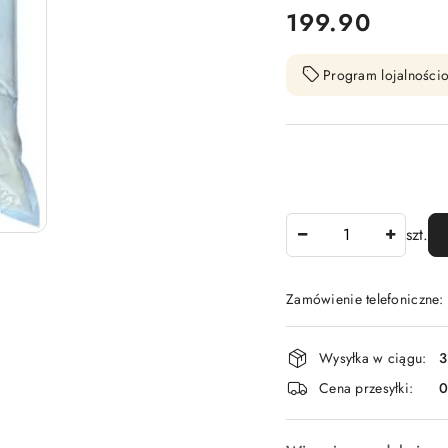
cena:
199.90
Program lojalnościo
Ilość
szt.
Zamówienie telefoniczne
Dostępność
Wysyłka w ciągu:
3
i
Cena przesyłki:
dostawa