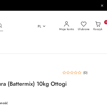
PL
Moje konto
Ulubione
Koszyk
(0)
ra (Battermix) 10kg Ottogi
pność