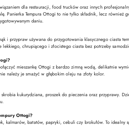
ązaniem dla restauracji, food trucków oraz innych profesjonalny
. Panierka Tempura Ottogi to nie tylko składnik, lecz również g
zygotowywanym daniu.
ąk i przypraw używana do przygotowania klasycznego ciasta te
e lekkiego, chrupiącego i złocistego ciasta bez potrzeby samodz
togi?
łączyć mieszankę Ottogi z bardzo zimną wodą, delikatnie wymiesz
nie należy je smażyć w głębokim oleju na złoty kolor.
 skrobia kukurydziana, proszek do pieczenia oraz przyprawy. Dzię
u.
empury Ottogi?
ek, kalmarów, batatów, papryki, cebuli czy brokułów. To idealny