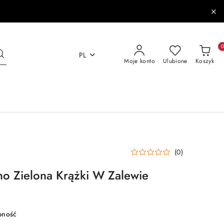
PL
Moje konto
Ulubione
Koszyk
(0)
no Zielona Krążki W Zalewie
pność