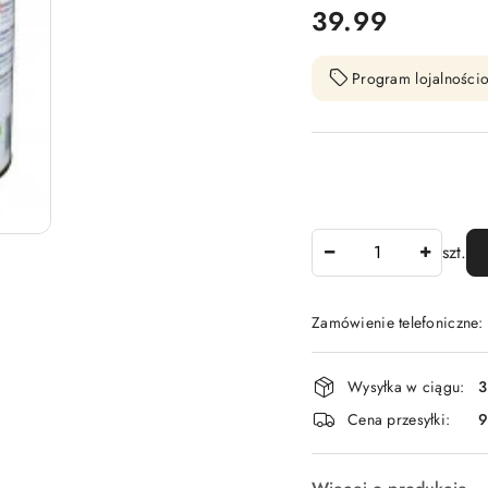
cena:
39.99
Program lojalnościo
Ilość
szt.
Zamówienie telefoniczne
Dostępność
Wysyłka w ciągu:
3
i
Cena przesyłki:
9
dostawa