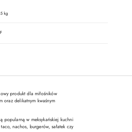
.5 kg
DF
kowy produkt dla miłośników
em oraz delikatnym kwaśnym
 ją popularną w meksykańskiej kuchni
 taco, nachos, burgerów, sałatek czy