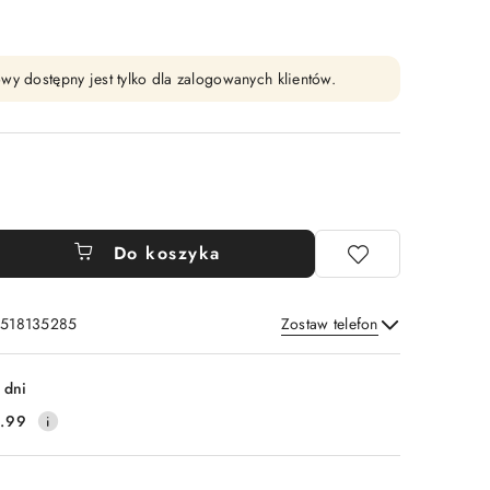
wy dostępny jest tylko dla zalogowanych klientów.
Do koszyka
: 518135285
Zostaw telefon
Wyślij
 dni
.99