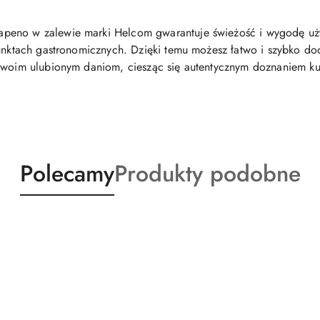
apeno w zalewie marki Helcom gwarantuje świeżość i wygodę u
punktach gastronomicznych. Dzięki temu możesz łatwo i szybko d
 swoim ulubionym daniom, ciesząc się autentycznym doznaniem ku
Produkty
Produkty
Polecamy
Produkty podobne
o
o
statusie:
statusie: