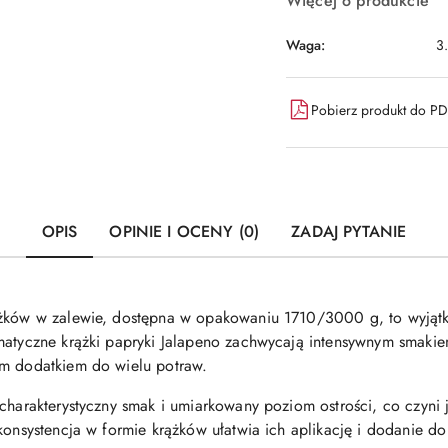
Więcej o produkcie
Waga:
3
Pobierz produkt do P
OPIS
OPINIE I OCENY (0)
ZADAJ PYTANIE
ążków w zalewie, dostępna w opakowaniu 1710/3000 g, to wyjąt
omatyczne krążki papryki Jalapeno zachwycają intensywnym smaki
ym dodatkiem do wielu potraw.
 charakterystyczny smak i umiarkowany poziom ostrości, co czyni
konsystencja w formie krążków ułatwia ich aplikację i dodanie do