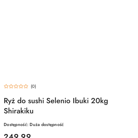
(0)
Ryż do sushi Selenio Ibuki 20kg
Shirakiku
Dostępność:
Duża dostępność
cena:
249.99