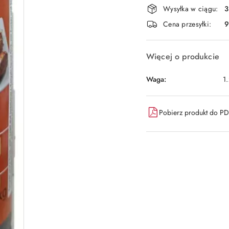
Dostępność
Wysyłka w ciągu:
3
i
Cena przesyłki:
9
dostawa
Więcej o produkcie
Waga:
1
Pobierz produkt do P