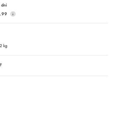
 dni
.99
.2 kg
DF