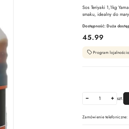
Sos Teriyaki 1,1kg Yama
smaku, idealny do maryn
Dostępność:
Duża dostę
cena:
45.99
Program lojalnościo
Ilość
szt.
Zamówienie telefoniczne