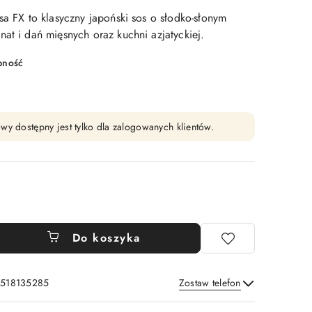
sa FX to klasyczny japoński sos o słodko-słonym
at i dań mięsnych oraz kuchni azjatyckiej.
pność
wy dostępny jest tylko dla zalogowanych klientów.
Do koszyka
: 518135285
Zostaw telefon
Wyślij