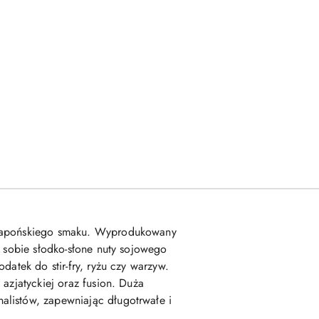
, japońskiego smaku. Wyprodukowany
w sobie słodko-słone nuty sojowego
datek do stir-fry, ryżu czy warzyw.
azjatyckiej oraz fusion. Duża
alistów, zapewniając długotrwałe i