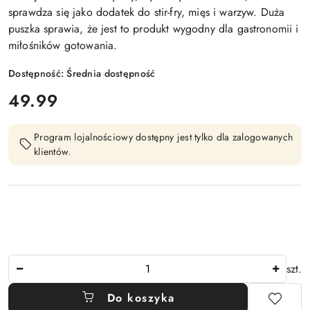
sprawdza się jako dodatek do stir-fry, mięs i warzyw. Duża
puszka sprawia, że jest to produkt wygodny dla gastronomii i
miłośników gotowania.
Dostępność:
Średnia dostępność
cena:
49.99
Program lojalnościowy dostępny jest tylko dla zalogowanych
klientów.
Ilość
szt.
Do koszyka