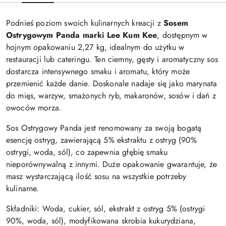
Podnieś poziom swoich kulinarnych kreacji z
Sosem
Ostrygowym Panda marki Lee Kum Kee
, dostępnym w
hojnym opakowaniu 2,27 kg, idealnym do użytku w
restauracji lub cateringu. Ten ciemny, gęsty i aromatyczny sos
dostarcza intensywnego smaku i aromatu, który może
przemienić każde danie. Doskonale nadaje się jako marynata
do mięs, warzyw, smażonych ryb, makaronów, sosów i dań z
owoców morza.
Sos Ostrygowy Panda jest renomowany za swoją bogatą
esencję ostryg, zawierającą 5% ekstraktu z ostryg (90%
ostrygi, woda, sól), co zapewnia głębię smaku
nieporównywalną z innymi. Duże opakowanie gwarantuje, że
masz wystarczającą ilość sosu na wszystkie potrzeby
kulinarne.
Składniki: Woda, cukier, sól, ekstrakt z ostryg 5% (ostrygi
90%, woda, sól), modyfikowana skrobia kukurydziana,