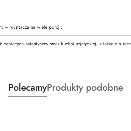
y – wystarcza na wiele porcji.
b ceniących autentyczny smak kuchni azjatyckiej, a także dla re
Produkty
Produkty
Polecamy
Produkty podobne
o
o
statusie:
statusie: