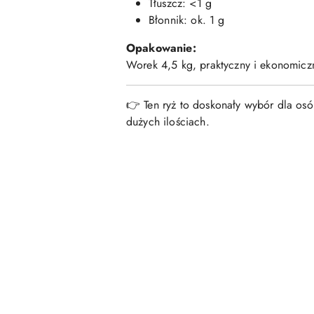
Tłuszcz: <1 g
Błonnik: ok. 1 g
Opakowanie:
Worek 4,5 kg, praktyczny i ekonomiczn
👉 Ten ryż to doskonały wybór dla osó
dużych ilościach.
Pomiń karuzelę produktów