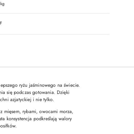
 kg
DF
ajlepszego ryżu jaśminowego na świecie.
nia się podczas gotowania. Dzięki
ni azjatyckiej i nie tylko.
ię z mięsem, rybami, owocami morza,
ta konsystencja podkreślają walory
osiłków.