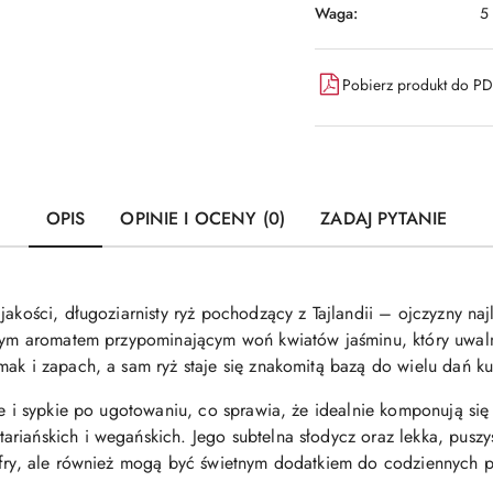
Waga:
5
Pobierz produkt do P
OPIS
OPINIE I OCENY (0)
ZADAJ PYTANIE
jakości, długoziarnisty ryż pochodzący z Tajlandii – ojczyzny n
lnym aromatem przypominającym woń kwiatów jaśminu, który uwal
ak i zapach, a sam ryż staje się znakomitą bazą do wielu dań kuch
ałe i sypkie po ugotowaniu, co sprawia, że idealnie komponują s
riańskich i wegańskich. Jego subtelna słodycz oraz lekka, puszys
-fry, ale również mogą być świetnym dodatkiem do codziennych p