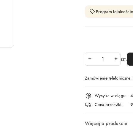
Program lojalnościo
Ilość
szt.
Zamówienie telefoniczne
Dostępność
Wysyłka w ciągu:
4
i
Cena przesyłki:
9
dostawa
Więcej o produkcie