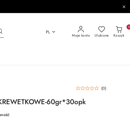
PL
Moje konto
Ulubione
Koszyk
(0)
KREWETKOWE-60gr*30opk
pność