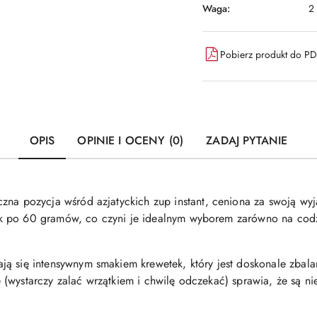
Waga:
2
Pobierz produkt do P
OPIS
OPINIE I OCENY (0)
ZADAJ PYTANIE
pozycja wśród azjatyckich zup instant, ceniona za swoją wyją
 po 60 gramów, co czyni je idealnym wyborem zarówno na codzi
ę intensywnym smakiem krewetek, który jest doskonale zbalan
(wystarczy zalać wrzątkiem i chwilę odczekać) sprawia, że są ni