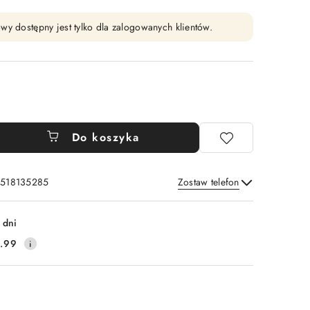
wy dostępny jest tylko dla zalogowanych klientów.
Do koszyka
: 518135285
Zostaw telefon
Wyślij
 dni
.99