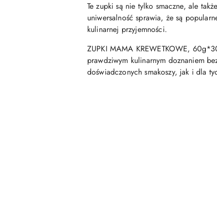
Te zupki są nie tylko smaczne, ale tak
uniwersalność sprawia, że są popularn
kulinarnej przyjemności.
ZUPKI MAMA KREWETKOWE, 60g*30 to gw
prawdziwym kulinarnym doznaniem bez
doświadczonych smakoszy, jak i dla tyc
Pomiń karuzelę produktów