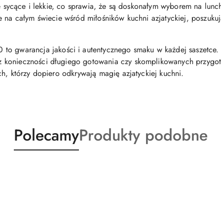
że sycące i lekkie, co sprawia, że są doskonałym wyborem na lunch
e na całym świecie wśród miłośników kuchni azjatyckiej, poszuk
arancja jakości i autentycznego smaku w każdej saszetce. Dz
 konieczności długiego gotowania czy skomplikowanych przygot
h, którzy dopiero odkrywają magię azjatyckiej kuchni.
Produkty
Produkty
Polecamy
Produkty podobne
o
o
statusie:
statusie: