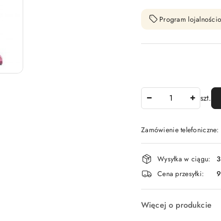
Program lojalnościo
Ilość
szt.
Zamówienie telefoniczne
Dostępność
Wysyłka w ciągu:
3
i
Cena przesyłki:
9
dostawa
Więcej o produkcie