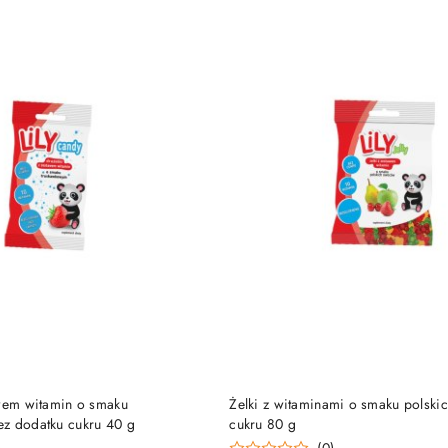
DO KOSZYKA
DO KOSZYKA
awem witamin o smaku
Żelki z witaminami o smaku polsk
z dodatku cukru 40 g
cukru 80 g
)
(0)