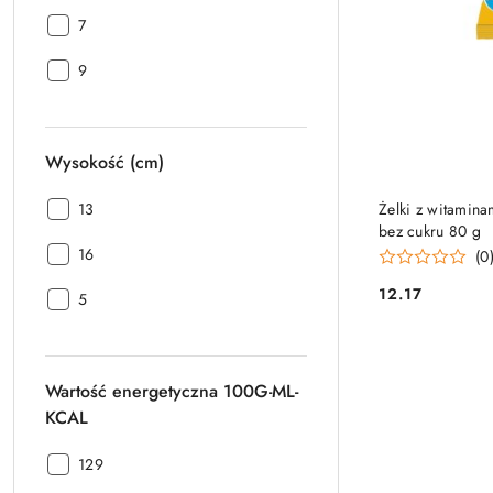
(cm):
Szerokość
7
(cm):
Szerokość
9
(cm):
Wysokość (cm)
PRO
Wysokość
Żelki z witamin
13
bez cukru 80 g
(cm):
Wysokość
16
(0
(cm):
12.17
Wysokość
5
Cena:
(cm):
Wartość energetyczna 100G-ML-
KCAL
Wartość
129
energetyczna