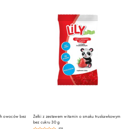
DO KOSZYKA
ich owoców bez
Żelki z zestawem witamin o smaku truskawkowym
bez cukru 30 g
(0)