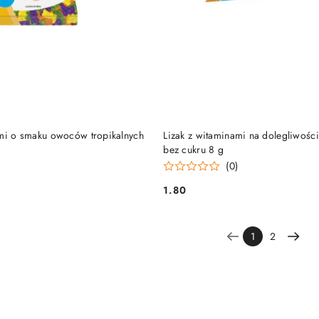
DUKT NIEDOSTĘPNY
PRODUKT NIEDOSTĘP
ami o smaku owoców tropikalnych
Lizak z witaminami na dolegliwośc
bez cukru 8 g
)
(0)
1.80
Cena:
1
2