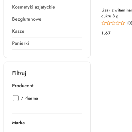
Kosmetyki azjatyckie
Lizak z witamin
cukru 8 g
Bezglutenowe
(0
Kasze
1.67
Cena:
Panierki
Filtruj
Producent
Producent:
7 Pharma
Marka