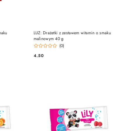
NY
PRODUKT NIEDOSTĘPNY
maku
LUZ: Drażetki z zestawem witamin o smaku
malinowym 40 g
(0)
4.50
Cena: