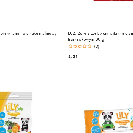
DUKT NIEDOSTĘPNY
PRODUKT NIEDOSTĘP
awem witamin o smaku malinowym
LUZ: Żelki z zestawem witamin o s
truskawkowym 30 g
)
(0)
4.31
Cena: