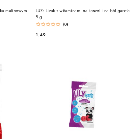
PRODUKT NIEDOSTĘPNY
aku malinowym
LUZ: Lizak z witaminami na kaszel i na ból gardła
8 g
(0)
1.49
Cena: