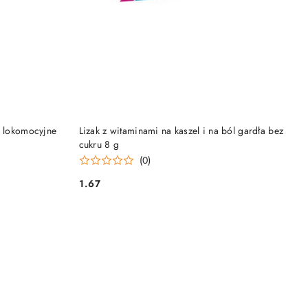
NY
PRODUKT NIEDOSTĘPNY
i lokomocyjne
Lizak z witaminami na kaszel i na ból gardła bez
cukru 8 g
(0)
1.67
Cena: