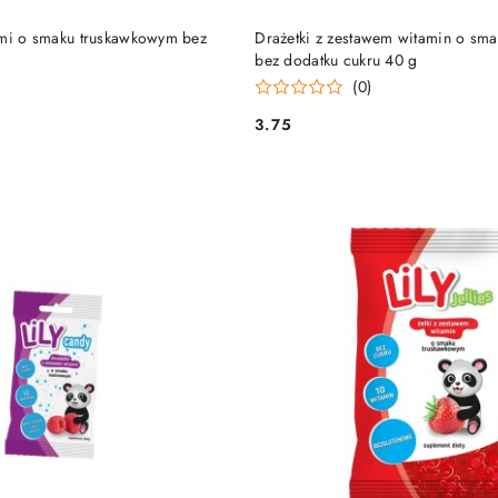
DO KOSZYKA
DO KOSZYKA
ami o smaku truskawkowym bez
Drażetki z zestawem witamin o sm
bez dodatku cukru 40 g
)
(0)
3.75
Cena: