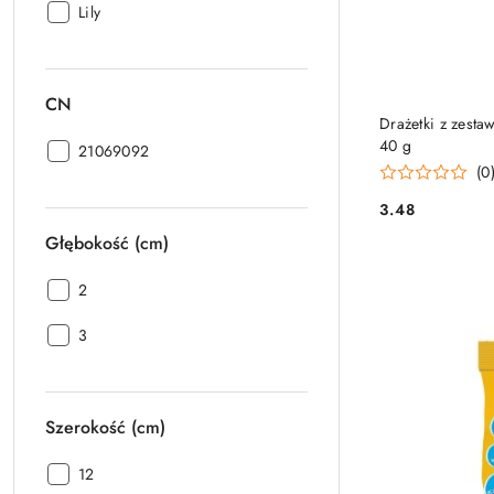
Marka:
Lily
CN
PRO
Drażetki z zest
40 g
CN:
21069092
(0
3.48
Cena:
Głębokość (cm)
Głębokość
2
(cm):
Głębokość
3
(cm):
Szerokość (cm)
Szerokość
12