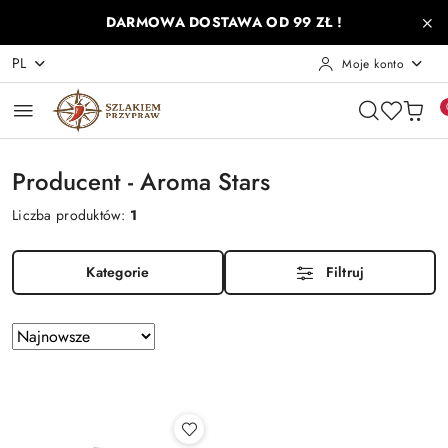
Przejdź do treści głównej
Przejdź do wyszukiwarki
Przejdź do moje konto
Przejdź do menu głównego
Przejdź do stopki
DARMOWA DOSTAWA OD 99 ZŁ !
PL
Moje konto
Producent - Aroma Stars
Liczba produktów:
1
Kategorie
Filtruj
Zastosowano
Sortuj
według
sortowanie:
Najnowsze.