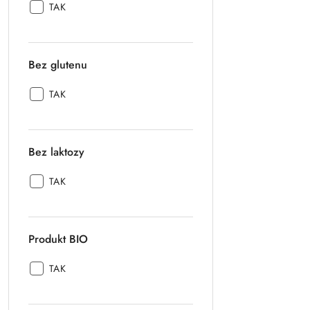
Produkt
TAK
wegański:
Bez glutenu
Bez
TAK
glutenu:
Bez laktozy
Bez
TAK
laktozy:
Produkt BIO
Produkt
TAK
BIO: