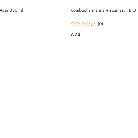
DUKT NIEDOSTĘPNY
PRODUKT NIEDOSTĘP
Acai 330 ml
Kombucha malina + rozmaryn BIO 
)
(0)
7.72
Cena: