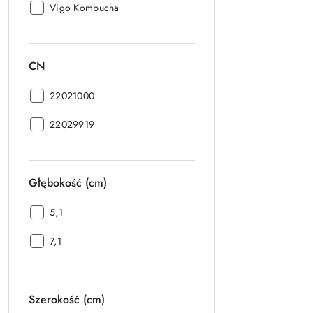
Marka:
Vigo Kombucha
CN
CN:
22021000
CN:
22029919
Głębokość (cm)
Głębokość
5,1
(cm):
Głębokość
7,1
(cm):
Szerokość (cm)