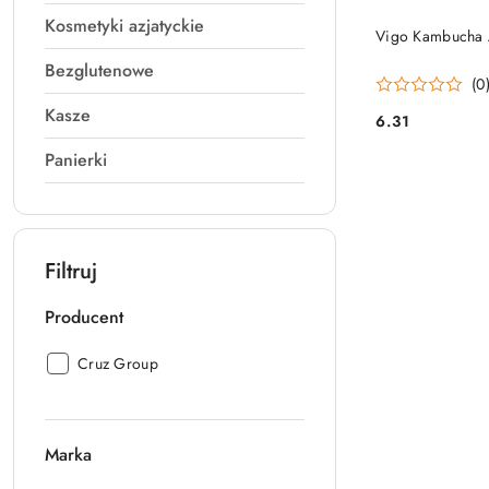
Kosmetyki azjatyckie
PRO
Vigo Kambucha 
Bezglutenowe
(0
Kasze
6.31
Cena:
Panierki
Filtruj
Producent
Producent:
Cruz Group
Marka