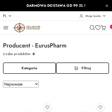
Przejdź do treści głównej
Przejdź do wyszukiwarki
Przejdź do moje konto
Przejdź do menu głównego
Przejdź do stopki
DARMOWA DOSTAWA OD 99 ZŁ !
PL
Moje konto
Producent - EurusPharm
Liczba produktów:
6
Kategorie
Filtruj
Zastosowano
Sortuj
według
sortowanie:
Najnowsze.