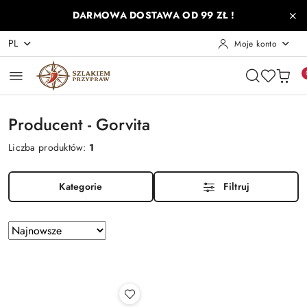
Przejdź do treści głównej
Przejdź do wyszukiwarki
Przejdź do moje konto
Przejdź do menu głównego
Przejdź do stopki
DARMOWA DOSTAWA OD 99 ZŁ !
PL
Moje konto
Producent - Gorvita
Liczba produktów:
1
Kategorie
Filtruj
Zastosowano
Sortuj
według
sortowanie:
Najnowsze.