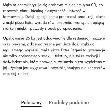
Mąka ta charakteryzuje się drobnym mieleniem typu 00, co
zapewnia ciastu idealną elastyczność i łatwość w
formowaniu. Dzięki specjalnemu procesowi produkcji, ciasto
z mąki pizza Extra wyrasta równomiernie, tworząc chrupiącą
skórkę i miękki, puszysty środek po upieczeniu.
Opakowanie 25 kg jest odpowiednie dla restauracji, pizzerii
oraz piekarni, gdzie potrzebna jest duża ilość mąki do
regularnego wypieku. Mąka pizza Extra Pagani to gwarancja
nie tylko doskonałego smaku i tekstury, ale także tradycji i
doświadczenia, które sprawiają, że każda pizza wypiekana z
jej użyciem jest wyjątkowa i satysfakcjonująca dla koneserów
włoskiej kuchni.
Produkty
Produkty
Polecamy
Produkty podobne
Pomiń karuzelę produktów
o
o