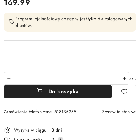
cena:
169.99
Program lojalnościowy dostępny jest tylko dla zalogowanych
klientów.
Ilość
szt.
Do koszyka
Zamówienie telefoniczne: 518135285
Zostaw telefon
Dostępność
Wysyłka w ciągu:
3 dni
i
Wyślij
Cena przesyłki:
0