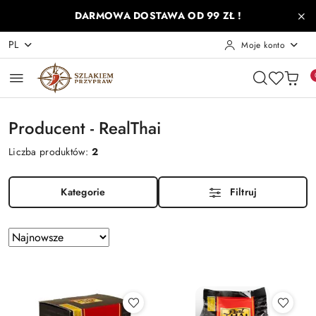
Przejdź do treści głównej
Przejdź do wyszukiwarki
Przejdź do moje konto
Przejdź do menu głównego
Przejdź do stopki
DARMOWA DOSTAWA OD 99 ZŁ !
PL
Moje konto
Producent - RealThai
Liczba produktów:
2
Kategorie
Filtruj
Zastosowano
Sortuj
według
sortowanie:
Najnowsze.