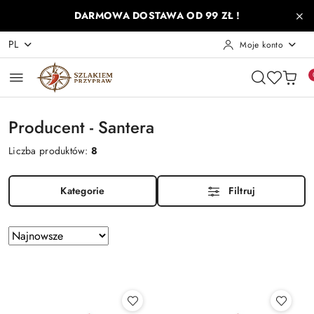
Przejdź do treści głównej
Przejdź do wyszukiwarki
Przejdź do moje konto
Przejdź do menu głównego
Przejdź do stopki
DARMOWA DOSTAWA OD 99 ZŁ !
PL
Moje konto
Producent - Santera
Liczba produktów:
8
Kategorie
Filtruj
Zastosowano
Sortuj
według
sortowanie:
Najnowsze.