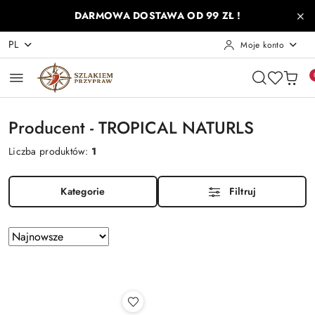
Przejdź do treści głównej
Przejdź do wyszukiwarki
Przejdź do moje konto
Przejdź do menu głównego
Przejdź do stopki
DARMOWA DOSTAWA OD 99 ZŁ !
PL
Moje konto
Producent - TROPICAL NATURLS
Liczba produktów:
1
Kategorie
Filtruj
Zastosowano
Sortuj
według
sortowanie:
Najnowsze.