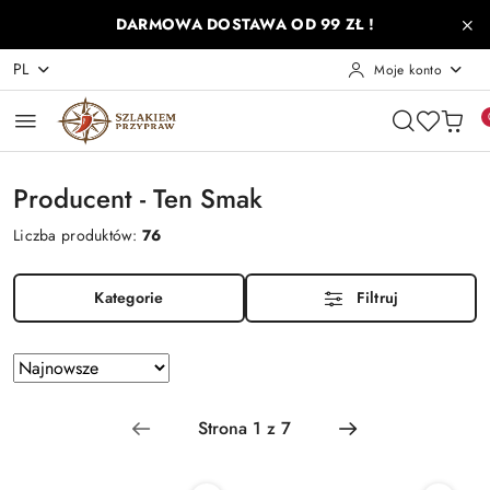
Przejdź do treści głównej
Przejdź do wyszukiwarki
Przejdź do moje konto
Przejdź do menu głównego
Przejdź do stopki
DARMOWA DOSTAWA OD 99 ZŁ !
PL
Moje konto
Producent - Ten Smak
Liczba produktów:
76
Kategorie
Filtruj
Zastosowano sortowanie: Najnowsze.
Sortuj
według