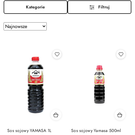
Kategorie
Filtruj
Zastosowano
Sortuj
według
sortowanie:
Najnowsze.
Sos sojowy YAMASA 1L
Sos sojowy Yamasa 500ml