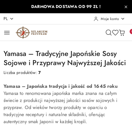
Przejdź do treści głównej
Przejdź do wyszukiwarki
Przejdź do moje konto
Przejdź do menu głównego
Przejdź do stopki
DARMOWA DOSTAWA OD 99 ZŁ !
PL
Moje konto
Yamasa – Tradycyjne Japońskie Sosy
Sojowe i Przyprawy Najwyższej Jakości
Liczba produktów:
7
Yamasa – Japońska tradycja i jakość od 1645 roku
Yamasa to renomowana japońska marka znana na całym
świecie z produkcji najwyższej jakości sosów sojowych i
przypraw. Od wieków tworzy produkty w oparciu o
tradycyjne receptury i naturalne składniki, oferując
autentyczny smak Japonii w każdej kropli.